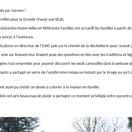
sés par Lormes !
amilles pour la Grande Chasse aux Œufs.
sistantes Maternelles et Référente Familles ont accueilli les familles à partir d
e lancer à l’aventure.
colores en direction de l’ESAT puis sur le chemin de la déchetterie pour revenir 
nie sur lesquels leur étaient posé des questions en lien avec les traditions et l
tagées tous ensemble pour pouvoir découvrir les œufs camouflés dans la pelouse de
ipants a partagé un verre de l’amitié interrompu un instant par le tirage au so
t aussi pu choisir un dessin à colorier à la maison en famille.
oin ont pris beaucoup de plaisir à partager ce moment privilégié entre parents e