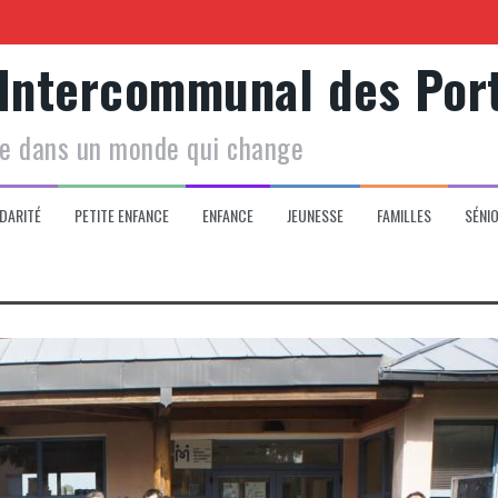
Centre social
 Intercommunal des Por
le dans un monde qui change
 de votre enfant
DARITÉ
PETITE ENFANCE
ENFANCE
JEUNESSE
FAMILLES
SÉNI
Garde