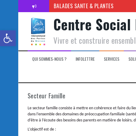
BALADES SANTE & PLANTES
Venez jouer à la ludothèque cet été
Centre Social
Toutes les activités de l’été avec le 
Ouvrir la barre d’outils
Vivre et construire ensemb
Programme de la Cité des enfants
Préparer la première rentrée scolaire
QUI SOMMES-NOUS ?
INFOLETTRE
SERVICES
SOLI
Horaires ludothèque 2026
Réouverture de la ludothèque
Bientôt la rentrée !
Secteur Famille
Le secteur famille consiste à mettre en cohérence et faire du lie
dans l’ensemble des domaines de préoccupation familiale (santé, 
d’être à l’écoute des besoins des parents en matière de loisirs, 
L’objectif est de :