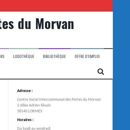
tes du Morvan
ORS
LUDOTHÈQUE
BIBLIOTHÈQUE
OFFRE D’EMPLOI
Adresse :
Centre Social Intercommunal des Portes du Morvan
2 Allée Adrien Silvain
58140 LORMES
Horaires :
Du lundi au vendredi