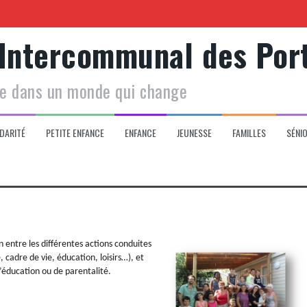
 Intercommunal des Por
Centre social
le dans un monde qui change
 de votre enfant
DARITÉ
PETITE ENFANCE
ENFANCE
JEUNESSE
FAMILLES
SÉNI
n entre les différentes actions conduites
cadre de vie, éducation, loisirs…), et
d’éducation ou de parentalité.