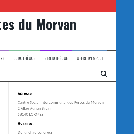
tes du Morvan
ORS
LUDOTHÈQUE
BIBLIOTHÈQUE
OFFRE D’EMPLOI
Adresse :
Centre Social Intercommunal des Portes du Morvan
2 Allée Adrien Silvain
58140 LORMES
Horaires :
Du lundi au vendredi