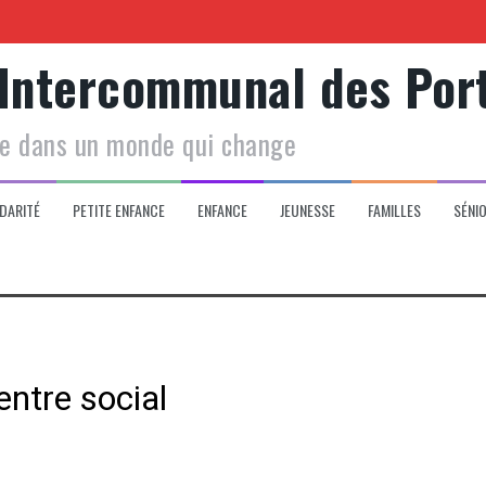
Garde
 Intercommunal des Por
le dans un monde qui change
Centre social
DARITÉ
PETITE ENFANCE
ENFANCE
JEUNESSE
FAMILLES
SÉNI
 de votre enfant