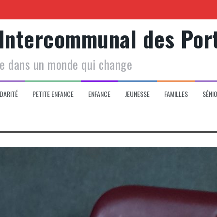
Centre social
 Intercommunal des Por
le dans un monde qui change
 de votre enfant
DARITÉ
PETITE ENFANCE
ENFANCE
JEUNESSE
FAMILLES
SÉNI
Garde