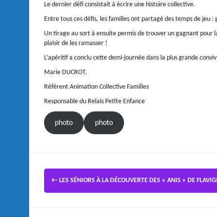
Le dernier défi consistait à écrire une histoire collective.
Entre tous ces défis, les familles ont partagé des temps de jeu : 
Un tirage au sort à ensuite permis de trouver un gagnant pour la 
plaisir de les ramasser !
L’apéritif a conclu cette demi-journée dans la plus grande convivi
Marie DUCROT,
Référent Animation Collective Familles
Responsable du Relais Petite Enfance
photo
photo
←
LES SÉNIORS À LA DÉCOUVERTE DES « ANIS » DE FLAVI