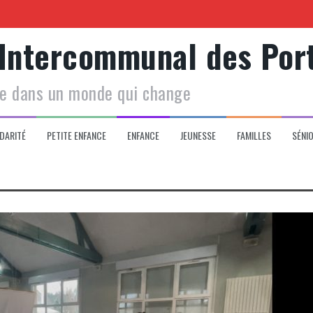
 Intercommunal des Por
Centre social
le dans un monde qui change
 de votre enfant
DARITÉ
PETITE ENFANCE
ENFANCE
JEUNESSE
FAMILLES
SÉNI