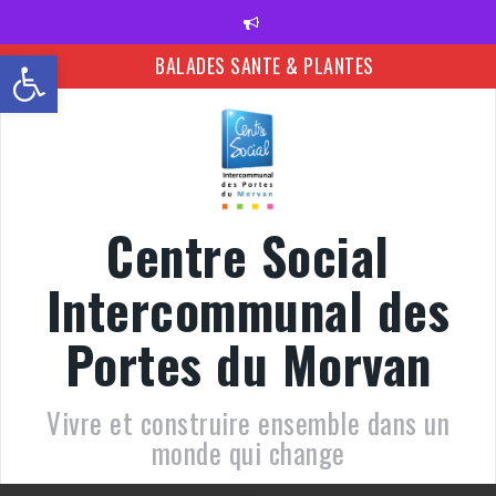
Ouvrir la barre d’outils
BALADES SANTE & PLANTES
Venez jouer à la ludothèque cet été
Toutes les activités de l’été avec le Centre social
Programme de la Cité des enfants
Centre Social
Préparer la première rentrée scolaire de votre enfant
Horaires ludothèque 2026
Intercommunal des
Réouverture de la ludothèque
Portes du Morvan
Bientôt la rentrée !
Vivre et construire ensemble dans un
monde qui change