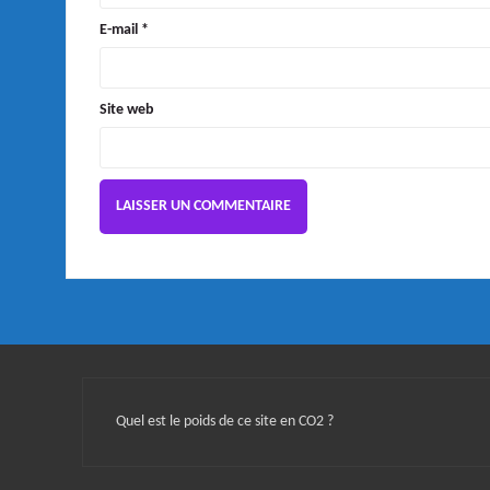
E-mail
*
Site web
Quel est le poids de ce site en CO2 ?