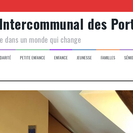
 Intercommunal des Por
Centre social
le dans un monde qui change
 de votre enfant
DARITÉ
PETITE ENFANCE
ENFANCE
JEUNESSE
FAMILLES
SÉNI