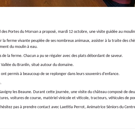
l des Portes du Morvan a proposé, mardi 12 octobre, une visite guidée au moulin
 la ferme vivante peuplée de ses nombreux animaux, assister à la traite des chèv
ement du moulin à eau.
ts de la ferme. Chacun a pu se régaler avec des plats débordant de saveur.
la Vallée du Branlin, situé autour du domaine.
s ont permis à beaucoup de se replonger dans leurs souvenirs d’enfance.
.
vigny les Beaune. Durant cette journée, une visite du château composé de deux p
res, voitures de course, matériel vinicole et viticole, tracteurs, véhicules de po
 n’hésitez pas à prendre contact avec Laetitia Perrot, Animatrice Séniors du Cen