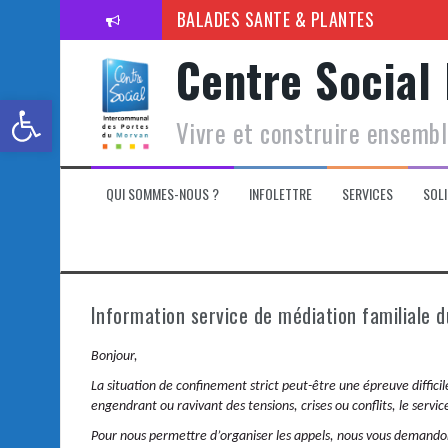
BALADES SANTE & PLANTES
Venez jouer à la ludothèque cet été
Centre Social
Toutes les activités de l’été avec le 
Ouvrir la barre d’outils
Vivre et construire ensemb
Programme de la Cité des enfants
Préparer la première rentrée scolaire
QUI SOMMES-NOUS ?
INFOLETTRE
SERVICES
SOLI
Horaires ludothèque 2026
Réouverture de la ludothèque
Bientôt la rentrée !
Information service de médiation familiale 
Bonjour,
La situation de confinement strict peut-être une épreuve difficil
engendrant ou ravivant des tensions, crises ou conflits, le serv
Pour nous permettre d’organiser les appels, nous vous demand