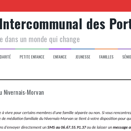
 Intercommunal des Por
Centre social
le dans un monde qui change
 de votre enfant
DARITÉ
PETITE ENFANCE
ENFANCE
JEUNESSE
FAMILLES
SÉNI
du Nivernais-Morvan
e à vivre pour certains membres d’une famille séparée ou non. Si vous rencontrez s
ice de médiation familiale du Nivernais-Morvan se tient à votre disposition pour 
ons d’envoyer directement un
SMS au 06.67.55.91.37
ou de laisser un
message a